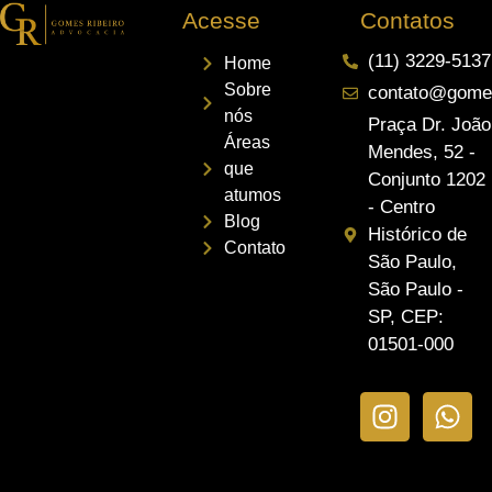
Acesse
Contatos
(11) 3229-5137
Home
Sobre
contato@gomes
nós
Praça Dr. João
Áreas
Mendes, 52 -
que
Conjunto 1202
atumos
- Centro
Blog
Histórico de
Contato
São Paulo,
São Paulo -
SP, CEP:
01501-000