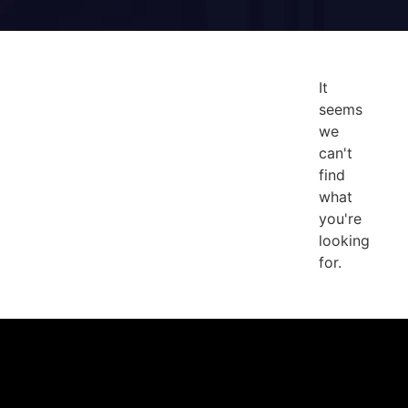
It
seems
we
can't
find
what
you're
looking
for.